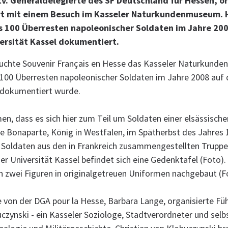
v. Generaldelegierte des SF Deutschland für Hessen, or
t mit einem Besuch im Kasseler Naturkundenmuseum. H
s 100 Überresten napoleonischer Soldaten im Jahre 20
ersität Kassel dokumentiert.
uchte Souvenir Français en Hesse das Kasseler Naturkund
 100 Überresten napoleonischer Soldaten im Jahre 2008 auf
l dokumentiert wurde.
, dass es sich hier zum Teil um Soldaten einer elsässische
e Bonaparte, König in Westfalen, im Spätherbst des Jahres 1
s Soldaten aus den in Frankreich zusammengestellten Trupp
r Universität Kassel befindet sich eine Gedenktafel (Foto). 
 zwei Figuren in originalgetreuen Uniformen nachgebaut (F
e von der DGA pour la Hesse, Barbara Lange, organisierte F
uczynski - ein Kasseler Soziologe, Stadtverordneter und selb