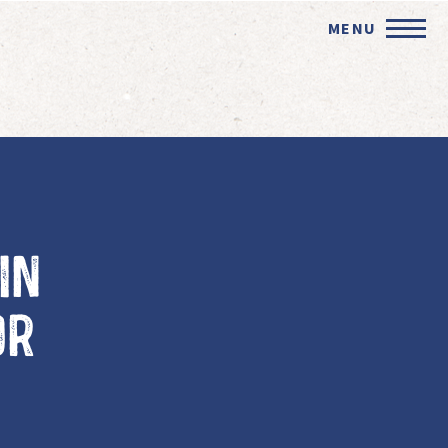
MENU
in
or