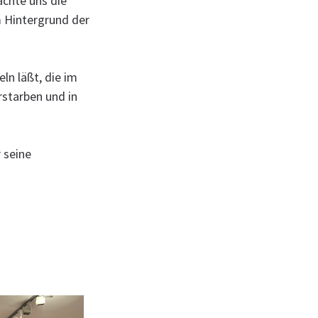
achte uns die
m Hintergrund der
ln läßt, die im
rstarben und in
 seine