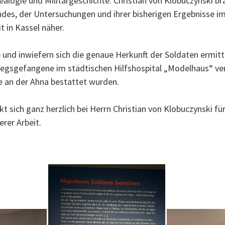
nealogie und Militärgeschichte. Christian von Klobuczynski br
des, der Untersuchungen und ihrer bisherigen Ergebnisse i
t in Kassel näher.
b und inwiefern sich die genaue Herkunft der Soldaten ermitte
iegsgefangene im städtischen Hilfshospital „Modelhaus“ ve
e an der Ahna bestattet wurden.
t sich ganz herzlich bei Herrn Christian von Klobuczynski für
rer Arbeit.