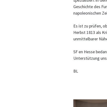
spezialisiert in Ge
Geschichte des Fun
napoleonischen Zei
Es ist zu prüfen, o
Herbst 1813 als Kr
unmittelbarer Näh
SF en Hesse bedank
Unterstützung unse
BL