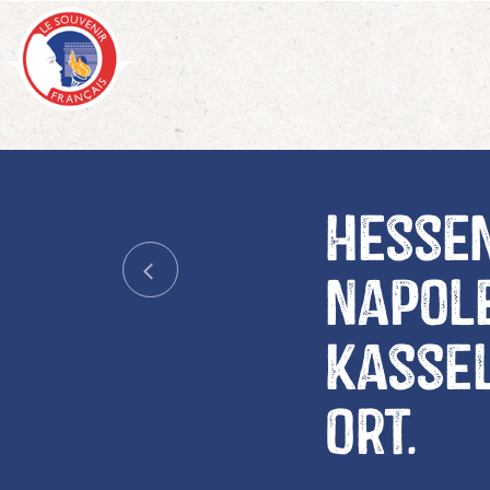
Hessen
napole
Kassel
Ort.