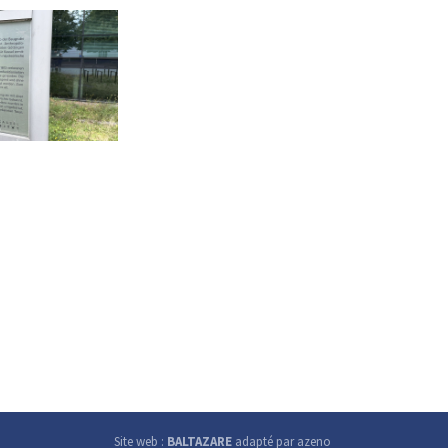
Site web :
BALTAZARE
adapté par azeno