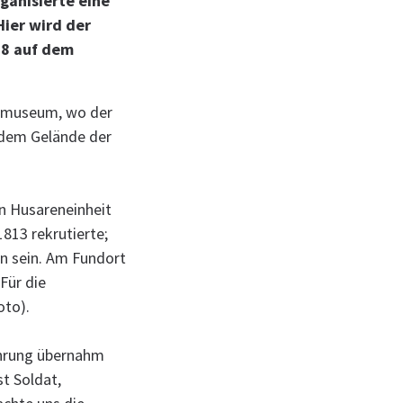
ganisierte eine
ier wird der
08 auf dem
enmuseum, wo der
 dem Gelände der
n Husareneinheit
813 rekrutierte;
en sein. Am Fundort
Für die
oto).
ührung übernahm
st Soldat,