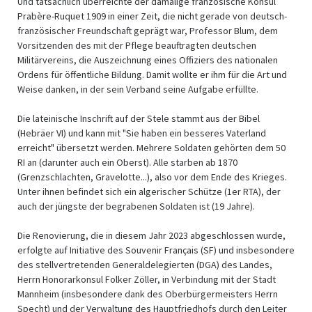
Und tatsächlich überreichte der damalige französische Konsul
Prabère-Ruquet 1909 in einer Zeit, die nicht gerade von deutsch-
französischer Freundschaft geprägt war, Professor Blum, dem
Vorsitzenden des mit der Pflege beauftragten deutschen
Militärvereins, die Auszeichnung eines Offiziers des nationalen
Ordens für öffentliche Bildung. Damit wollte er ihm für die Art und
Weise danken, in der sein Verband seine Aufgabe erfüllte.
Die lateinische Inschrift auf der Stele stammt aus der Bibel
(Hebräer VI) und kann mit "Sie haben ein besseres Vaterland
erreicht" übersetzt werden. Mehrere Soldaten gehörten dem 50
RI an (darunter auch ein Oberst). Alle starben ab 1870
(Grenzschlachten, Gravelotte...), also vor dem Ende des Krieges.
Unter ihnen befindet sich ein algerischer Schütze (1er RTA), der
auch der jüngste der begrabenen Soldaten ist (19 Jahre).
Die Renovierung, die in diesem Jahr 2023 abgeschlossen wurde,
erfolgte auf Initiative des Souvenir Français (SF) und insbesondere
des stellvertretenden Generaldelegierten (DGA) des Landes,
Herrn Honorarkonsul Folker Zöller, in Verbindung mit der Stadt
Mannheim (insbesondere dank des Oberbürgermeisters Herrn
Specht) und der Verwaltung des Hauptfriedhofs durch den Leiter