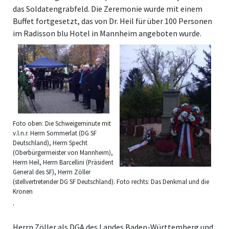
das Soldatengrabfeld. Die Zeremonie wurde mit einem
Buffet fortgesetzt, das von Dr. Heil für über 100 Personen
im Radisson blu Hotel in Mannheim angeboten wurde.
Foto oben: Die Schweigeminute mit
v.l.n.r. Herrn Sommerlat (DG SF
Deutschland), Herrn Specht
(Oberbürgermeister von Mannheim),
Herrn Heil, Herrn Barcellini (Präsident
General des SF), Herrn Zöller
(stellvertretender DG SF Deutschland). Foto rechts: Das Denkmal und die
Kronen
.
Herrn Zöller als DGA des Landes Baden-Württemberg und