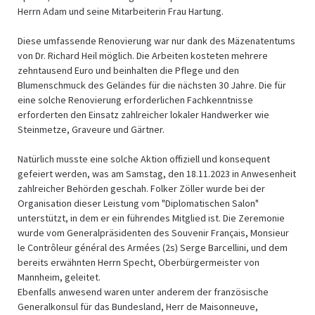
Herrn Adam und seine Mitarbeiterin Frau Hartung.
Diese umfassende Renovierung war nur dank des Mäzenatentums
von Dr. Richard Heil möglich. Die Arbeiten kosteten mehrere
zehntausend Euro und beinhalten die Pflege und den
Blumenschmuck des Geländes für die nächsten 30 Jahre. Die für
eine solche Renovierung erforderlichen Fachkenntnisse
erforderten den Einsatz zahlreicher lokaler Handwerker wie
Steinmetze, Graveure und Gärtner.
Natürlich musste eine solche Aktion offiziell und konsequent
gefeiert werden, was am Samstag, den 18.11.2023 in Anwesenheit
zahlreicher Behörden geschah. Folker Zöller wurde bei der
Organisation dieser Leistung vom "Diplomatischen Salon"
unterstützt, in dem er ein führendes Mitglied ist. Die Zeremonie
wurde vom Generalpräsidenten des Souvenir Français, Monsieur
le Contrôleur général des Armées (2s) Serge Barcellini, und dem
bereits erwähnten Herrn Specht, Oberbürgermeister von
Mannheim, geleitet.
Ebenfalls anwesend waren unter anderem der französische
Generalkonsul für das Bundesland, Herr de Maisonneuve,