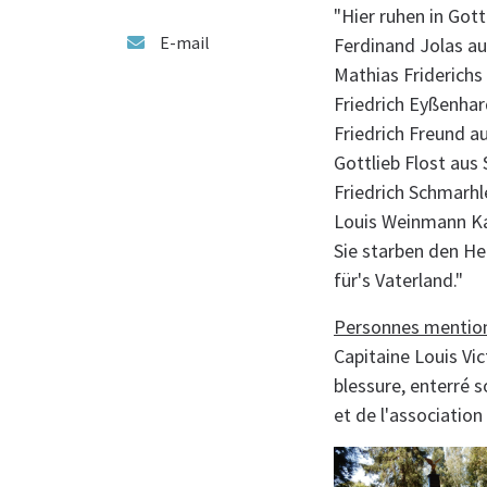
"Hier ruhen in Gott
E-mail
Ferdinand Jolas au
Mathias Friderichs a
Friedrich Eyßenhard
Friedrich Freund a
Gottlieb Flost aus
Friedrich Schmarhle
Louis Weinmann Kap
Sie starben den H
für's Vaterland."
Personnes mention
Capitaine Louis Vi
blessure, enterré s
et de l'associatio