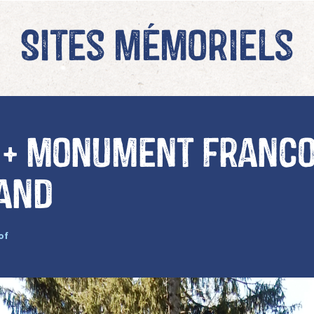
Sites mémoriels
 + monument franco
and
of