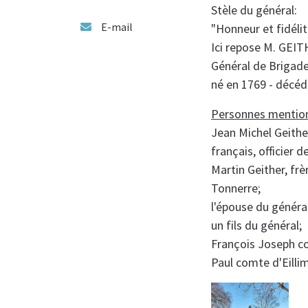
Stèle du général:
E-mail
"Honneur et fidéli
Ici repose M. GEI
Général de Brigade
né en 1769 - décéd
Personnes mention
Jean Michel Geith
français, officier d
Martin Geither, f
Tonnerre;
l'épouse du généra
un fils du général;
François Joseph co
Paul comte d'Eilli