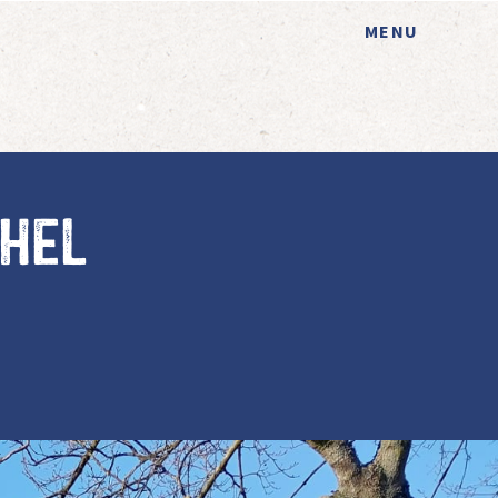
MENU
chel