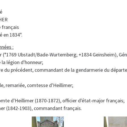
té
THER
 français
é en 1834".
nées :
er (°1769 Ubstadt/Bade-Wurtemberg; +1834 Geinsheim), Gén
e la légion d'honneur;
rère du précédent, commandant de la gendarmerie du dépar
le, remariée, comtesse d'Heillimer;
mte d'Heillimer (1870-1872), officier d'état-major français;
mer (1842-1903), commandant français.