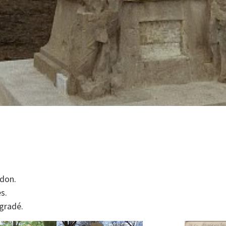
ndon.
s.
gradé.