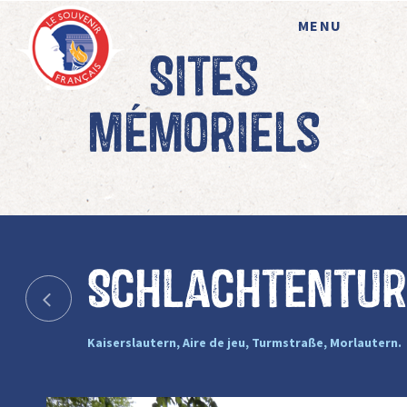
MENU
Sites
mémoriels
Schlachtentu
Kaiserslautern, Aire de jeu, Turmstraße, Morlautern.