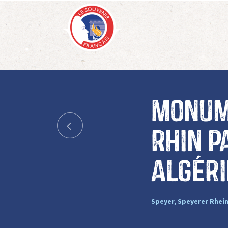
Monum
Rhin p
algér
Speyer, Speyerer Rhei