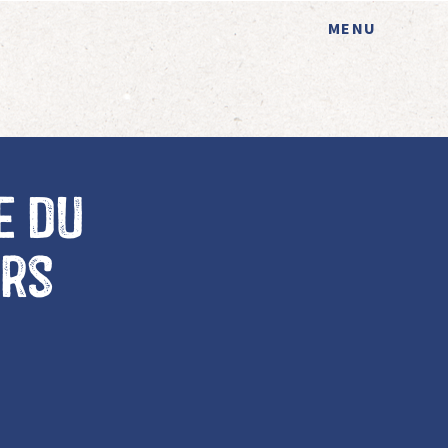
MENU
e du
urs