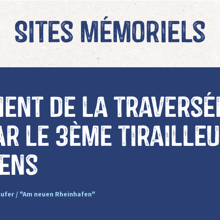
Sites mémoriels
ent de la traversé
ar le 3ème tiraille
iens
nufer / "Am neuen Rheinhafen"