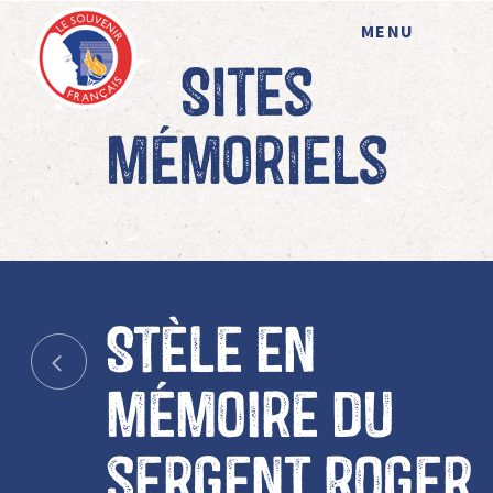
MENU
Sites
mémoriels
Stèle en
mémoire du
sergent Roger