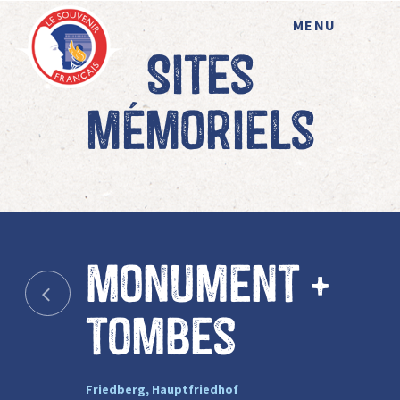
MENU
Sites
mémoriels
Monument +
tombes
Friedberg, Hauptfriedhof