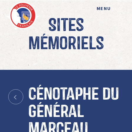
MENU
Sites
mémoriels
Cénotaphe du
général
Marceau