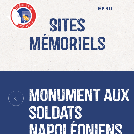
MENU
Sites
mémoriels
Monument aux
soldats
napoléoniens