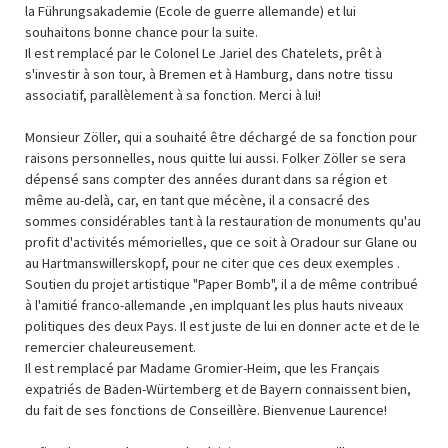
la Führungsakademie (Ecole de guerre allemande) et lui
souhaitons bonne chance pour la suite.
Il est remplacé par le Colonel Le Jariel des Chatelets, prêt à
s'investir à son tour, à Bremen et à Hamburg, dans notre tissu
associatif, parallèlement à sa fonction. Merci à lui!
Monsieur Zöller, qui a souhaité être déchargé de sa fonction pour
raisons personnelles, nous quitte lui aussi. Folker Zöller se sera
dépensé sans compter des années durant dans sa région et
même au-delà, car, en tant que mécène, il a consacré des
sommes considérables tant à la restauration de monuments qu'au
profit d'activités mémorielles, que ce soit à Oradour sur Glane ou
au Hartmanswillerskopf, pour ne citer que ces deux exemples .
Soutien du projet artistique "Paper Bomb", il a de même contribué
à l'amitié franco-allemande ,en implquant les plus hauts niveaux
politiques des deux Pays. Il est juste de lui en donner acte et de le
remercier chaleureusement.
Il est remplacé par Madame Gromier-Heim, que les Français
expatriés de Baden-Würtemberg et de Bayern connaissent bien,
du fait de ses fonctions de Conseillère. Bienvenue Laurence!