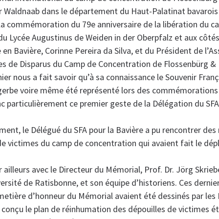
 Waldnaab dans le département du Haut-Palatinat bavarois 
 la commémoration du 79e anniversaire de la libération du ca
du Lycée Augustinus de Weiden in der Oberpfalz et aux côtés
en Bavière, Corinne Pereira da Silva, et du Président de l’A
les de Disparus du Camp de Concentration de Flossenbürg
ier nous a fait savoir qu’à sa connaissance le Souvenir Franç
gerbe voire même été représenté lors des commémorations 
nc particulièrement ce premier geste de la Délégation du SFA
ment, le Délégué du SFA pour la Bavière a pu rencontrer de
 de victimes du camp de concentration qui avaient fait le dé
r ailleurs avec le Directeur du Mémorial, Prof. Dr. Jörg Skrie
ersité de Ratisbonne, et son équipe d’historiens. Ces dernier
imetière d’honneur du Mémorial avaient été dessinés par les 
conçu le plan de réinhumation des dépouilles de victimes 