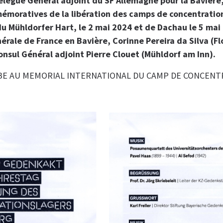
Délégué Général adjoint du SF Allemagne pour la Bavière,
moratives de la libération des camps de concentratio
 du Mühldorfer Hart, le 2 mai 2024 et de Dachau le 5 mai
érale de France en Bavière, Corinne Pereira da Silva (F
nsul Général adjoint Pierre Clouet (Mühldorf am Inn).
RBE AU MEMORIAL INTERNATIONAL DU CAMP DE CONCENT