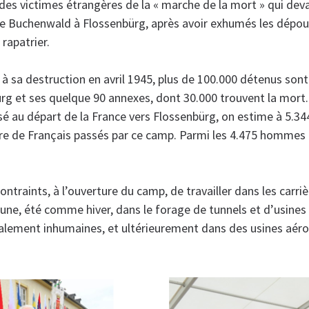
 des victimes étrangères de la « marche de la mort » qui deva
e Buchenwald à Flossenbürg, après avoir exhumés les dépoui
 rapatrier.
à sa destruction en avril 1945, plus de 100.000 détenus sont
g et ses quelque 90 annexes, dont 30.000 trouvent la mort.
isé au départ de la France vers Flossenbürg, on estime à 5.34
e de Français passés par ce camp. Parmi les 4.475 hommes 
ntraints, à l’ouverture du camp, de travailler dans les carrièr
ne, été comme hiver, dans le forage de tunnels et d’usines
alement inhumaines, et ultérieurement dans des usines aér