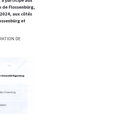
 a participé aux
n de Flossenbürg,
 2024, aux côtés
lossenbürg et
RATION DE