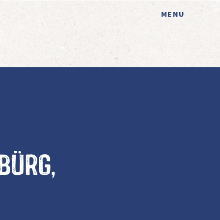
MENU
bürg,