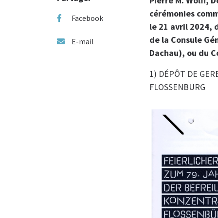
Pierre M. Wolff, 
cérémonies commé
Facebook
le 21 avril 2024,
de la Consule Gén
E-mail
Dachau), ou du Co
1) DÉPÔT DE GE
FLOSSENBÜRG