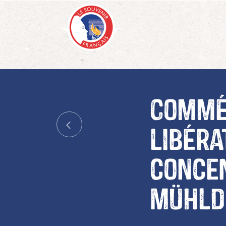
Commé
libéra
concen
Mühld